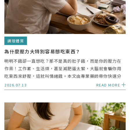
調理體質
為什麼壓力大特別容易想吃東西？
明明不餓卻一直想吃？那不是真的肚子餓，而是你的壓力在
作祟！工作累、生活煩，甚至減肥逼太緊，大腦就會騙你用
吃東西來舒壓，這就叫情緒餓。本文由專業藥師帶你快速分
辨真餓與假餓，並分享 3 招關掉假胃口的科學調整法，幫你
2026.07.13
READ MORE
找出少吃卻瘦不下來的壓力盲點。