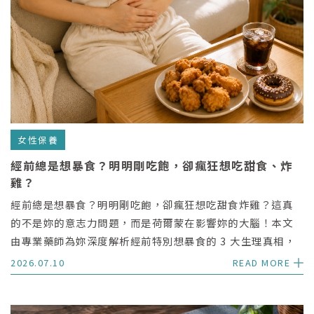
女性保養
經前總是想暴食？明明剛吃飽，卻瘋狂想吃甜食、炸
雞？
經前總是想暴食？明明剛吃飽，卻瘋狂想吃甜食炸雞？這真
的不是妳的意志力問題，而是荷爾蒙在影響妳的大腦！本文
由專業藥師為妳深度解析經前特別想暴食的 3 大生理真相，
並提供好懂、好執行的經前飲食與作息調整指南，陪伴妳無
2026.07.10
READ MORE
痛度過生理期食慾波動。