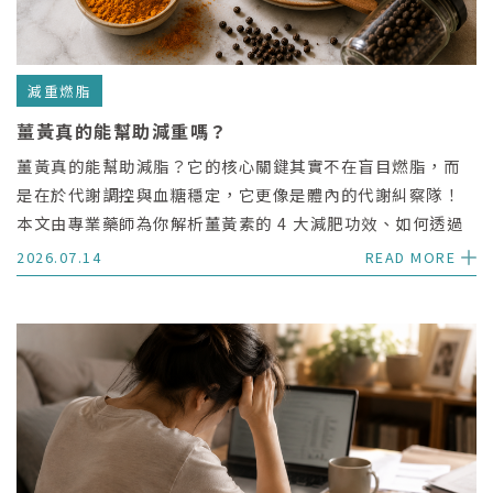
減重燃脂
薑黃真的能幫助減重嗎？
薑黃真的能幫助減脂？它的核心關鍵其實不在盲目燃脂，而
是在於代謝調控與血糖穩定，它更像是體內的代謝糾察隊！
本文由專業藥師為你解析薑黃素的 4 大減肥功效、如何透過
黑胡椒與油脂提升吸收率的 3 個關鍵，以及高劑量長期補充
2026.07.14
READ MORE
的相關注意事項。