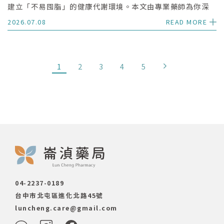
建立「不易囤脂」的健康代謝環境。本文由專業藥師為你深
度拆解燕麥適合減脂的 3 大科學原因與 3 個正確吃法，教你
2026.07.08
READ MORE
吃對代謝節奏，今年夏天輕鬆找回輕盈感。
1
2
3
4
5
04-2237-0189
台中市北屯區進化北路45號
luncheng.care@gmail.com