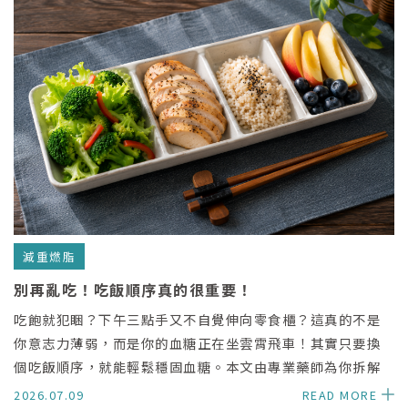
減重燃脂
別再亂吃！吃飯順序真的很重要！
吃飽就犯睏？下午三點手又不自覺伸向零食櫃？這真的不是
你意志力薄弱，而是你的血糖正在坐雲霄飛車！其實只要換
個吃飯順序，就能輕鬆穩固血糖。本文由專業藥師為你拆解
不挨餓的降血糖 5 步驟，只要記住五字口訣，不用刻意少吃
2026.07.09
READ MORE