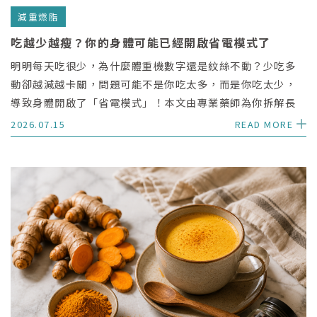
減重燃脂
吃越少越瘦？你的身體可能已經開啟省電模式了
明明每天吃很少，為什麼體重機數字還是紋絲不動？少吃多
動卻越減越卡關，問題可能不是你吃太多，而是你吃太少，
導致身體開啟了「省電模式」！本文由專業藥師為你拆解長
期節食導致代謝率下降、肌肉流失與脂肪囤積的 3 大危機，
2026.07.15
READ MORE
並分享無痛重啟代謝、關掉省電模式的 3 大關鍵吃法。